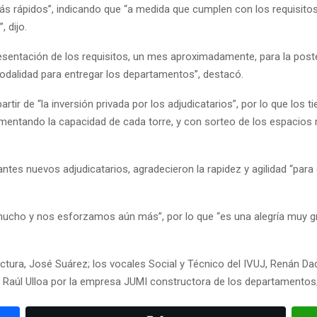
 más rápidos”, indicando que “a medida que cumplen con los requisito
 dijo.
resentación de los requisitos, un mes aproximadamente, para la post
odalidad para entregar los departamentos”, destacó.
 partir de “la inversión privada por los adjudicatarios”, por lo que lo
entando la capacidad de cada torre, y con sorteo de los espacios 
tes nuevos adjudicatarios, agradecieron la rapidez y agilidad “para
mucho y nos esforzamos aún más”, por lo que “es una alegría muy g
ctura, José Suárez; los vocales Social y Técnico del IVUJ, Renán Da
; Raúl Ulloa por la empresa JUMI constructora de los departamentos; 