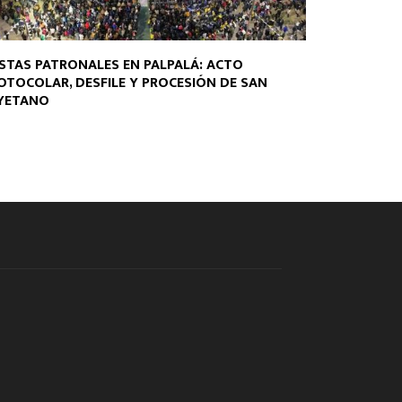
ESTAS PATRONALES EN PALPALÁ: ACTO
OTOCOLAR, DESFILE Y PROCESIÓN DE SAN
YETANO