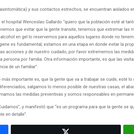
(asintomática) y sus contactos estrechos, se encuentran aislados en
 hospital Wenceslao Gallardo “quiero que la población esté al tanto
tenemos que evitar que la gente transite, tenemos que extremar las me
 el alcohol en gel lo reservemos para aquellos lugares donde no tene
giene es fundamental, estamos en una etapa en donde evitar la pro
as acciones y de nuestro cuidado, por favor extrememos las medid
a persona por familia. Otra información importante, es que las visitas
cia de un familiar”.
o más importante es, que la gente que va a trabajar se cuide, esté l
 diferenciados, salgamos lo menos posible de nuestras casas, el aba
 tomamos las medidas preventivas y somos responsables en permanec
“Cuidarnos”, y manifestó que “es un programa para que la gente se q
e en detalle”.