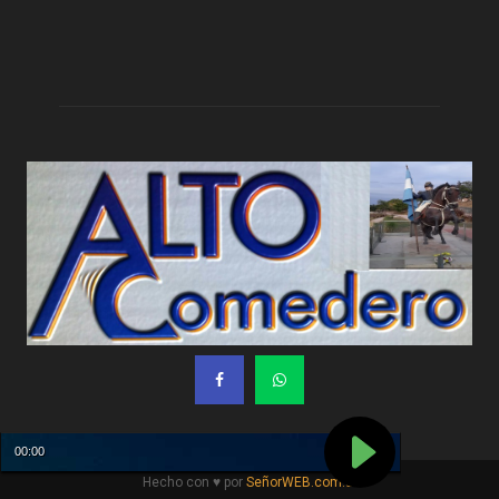
Hecho con ♥ por
SeñorWEB.com.ar