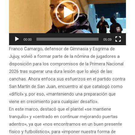
r
o
d
u
c
00:00
05:09
t
Franco Camargo, defensor de Gimnasia y Esgrima de
o
Jujuy, volvió a formar parte de la nómina de jugadores a
r
disposición para los compromisos de la Primera Nacional
d
2026 tras superar una dura lesión que lo alejó de las
e
canchas. Ahora enfoca sus esfuerzos en el partido contra
v
San Martín de San Juan, encuentro al que catalogó como
í
«difícil» y, por eso, «manteniendo una preparación que
d
viene en crecimiento para cualquier desafío».
e
En este marco, destacó que el plantel «se mantiene
o
tranquilo» y «centrado en continuar mejorando puertas
adentro», ya que «nos encontramos en un buen presente
físico y futbolístico», para «imponer nuestra forma de