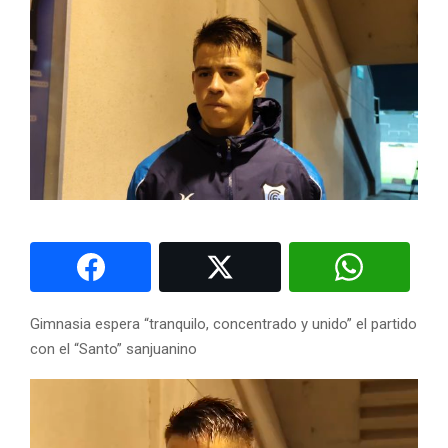
Gimnasia espera “tranquilo, concentrado y unido” el partido
con el “Santo” sanjuanino
R
e
p