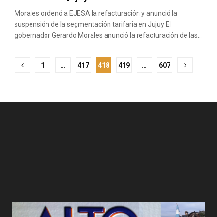
Morales ordenó a EJESA la refacturación y anunció la
suspensión de la segmentación tarifaria en Jujuy El
gobernador Gerardo Morales anunció la refacturación de las...
Paginación
1
…
417
418
419
…
607
de
entradas